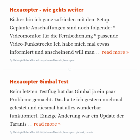
Hexacopter - wie gehts weiter
Bisher bin ich ganz zufrieden mit dem Setup.
Geplante Anschaffungen sind noch folgende: *
Videomonitor für die Fernbedienung * passende
Video-Funkstrecke Ich habe mich mal etwas
informiert und anscheinend will man
…
»
By
Christoph Bubel
Mar 8th 2015
•
bauen&basteln
,
hexacopter
Hexacopter Gimbal Test
Beim letzten Testflug hat das Gimbal ja ein paar
Probleme gemacht. Das hatte ich gestern nochmal
getestet und diesmal hat alles wunderbar
funktioniert. Einzige Änderung war ein Update der
Taranis
…
»
By
Christoph Bubel
Mar 8th 2015
•
bauen&basteln
,
hexacopter
,
pixhawk
,
taranis