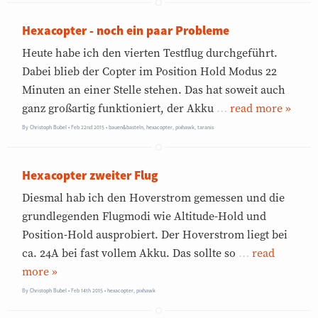
Hexacopter - noch ein paar Probleme
Heute habe ich den vierten Testflug durchgeführt.
Dabei blieb der Copter im Position Hold Modus 22
Minuten an einer Stelle stehen. Das hat soweit auch
ganz großartig funktioniert, der Akku
…
»
By
Christoph Bubel
Feb 22nd 2015
•
bauen&basteln
,
hexacopter
,
pixhawk
,
taranis
Hexacopter zweiter Flug
Diesmal hab ich den Hoverstrom gemessen und die
grundlegenden Flugmodi wie Altitude-Hold und
Position-Hold ausprobiert. Der Hoverstrom liegt bei
ca. 24A bei fast vollem Akku. Das sollte so
…
»
By
Christoph Bubel
Feb 14th 2015
•
hexacopter
,
pixhawk