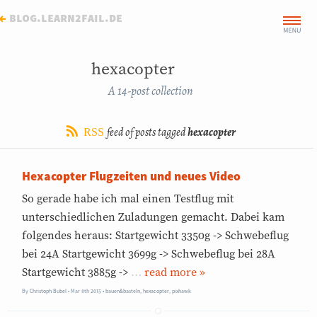
←
blog.learn2fail.de
hexacopter
A 14-post collection
feed of posts tagged
hexacopter
RSS
Hexacopter Flugzeiten und neues Video
So gerade habe ich mal einen Testflug mit
unterschiedlichen Zuladungen gemacht. Dabei kam
folgendes heraus: Startgewicht 3350g -> Schwebeflug
bei 24A Startgewicht 3699g -> Schwebeflug bei 28A
Startgewicht 3885g ->
…
»
By
Christoph Bubel
Mar 8th 2015
•
bauen&basteln
,
hexacopter
,
pixhawk