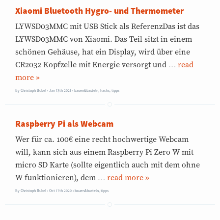
Xiaomi Bluetooth Hygro- und Thermometer
LYWSD03MMC mit USB Stick als ReferenzDas ist das
LYWSD03MMC von Xiaomi. Das Teil sitzt in einem
schönen Gehäuse, hat ein Display, wird über eine
CR2032 Kopfzelle mit Energie versorgt und
…
»
By
Christoph Bubel
Jan 13th 2021
•
bauen&basteln
,
hacks
,
tipps
Raspberry Pi als Webcam
Wer für ca. 100€ eine recht hochwertige Webcam
will, kann sich aus einem Raspberry Pi Zero W mit
micro SD Karte (sollte eigentlich auch mit dem ohne
W funktionieren), dem
…
»
By
Christoph Bubel
Oct 17th 2020
•
bauen&basteln
,
tipps