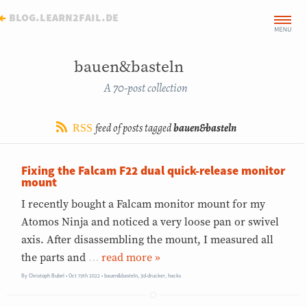
←
blog.learn2fail.de
bauen&basteln
A 70-post collection
feed of posts tagged
bauen&basteln
RSS
Fixing the Falcam F22 dual quick-release monitor
mount
I recently bought a Falcam monitor mount for my
Atomos Ninja and noticed a very loose pan or swivel
axis. After disassembling the mount, I measured all
the parts and
…
»
By
Christoph Bubel
Oct 19th 2022
•
bauen&basteln
,
3d-drucker
,
hacks