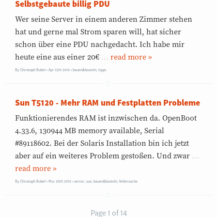
Selbstgebaute billig PDU
Wer seine Server in einem anderen Zimmer stehen
hat und gerne mal Strom sparen will, hat sicher
schon über eine PDU nachgedacht. Ich habe mir
heute eine aus einer 20€
…
»
By
Christoph Bubel
Apr 15th 2018
•
bauen&basteln
,
tipps
Sun T5120 - Mehr RAM und Festplatten Probleme
Funktionierendes RAM ist inzwischen da. OpenBoot
4.33.6, 130944 MB memory available, Serial
#89118602. Bei der Solaris Installation bin ich jetzt
aber auf ein weiteres Problem gestoßen. Und zwar
…
»
By
Christoph Bubel
Mar 26th 2018
•
server
,
sun
,
bauen&basteln
,
fehlersuche
Page 1 of 14