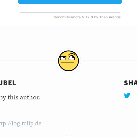
UBEL
SHA
by this author.
ttp://log.miip.de