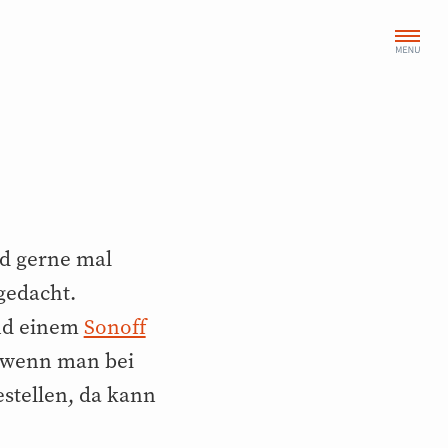
nd gerne mal
gedacht.
d einem
Sonoff
€ wenn man bei
estellen, da kann