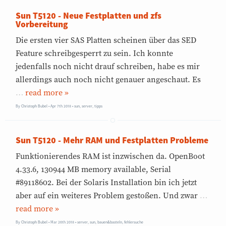
Sun T5120 - Neue Festplatten und zfs
Vorbereitung
Die ersten vier SAS Platten scheinen über das SED
Feature schreibgesperrt zu sein. Ich konnte
jedenfalls noch nicht drauf schreiben, habe es mir
allerdings auch noch nicht genauer angeschaut. Es
…
»
By
Christoph Bubel
Apr 7th 2018
•
sun
,
server
,
tipps
Sun T5120 - Mehr RAM und Festplatten Probleme
Funktionierendes RAM ist inzwischen da. OpenBoot
4.33.6, 130944 MB memory available, Serial
#89118602. Bei der Solaris Installation bin ich jetzt
aber auf ein weiteres Problem gestoßen. Und zwar
…
»
By
Christoph Bubel
Mar 26th 2018
•
server
,
sun
,
bauen&basteln
,
fehlersuche