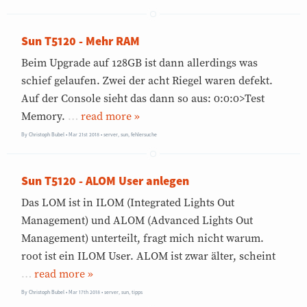
Sun T5120 - Mehr RAM
Beim Upgrade auf 128GB ist dann allerdings was
schief gelaufen. Zwei der acht Riegel waren defekt.
Auf der Console sieht das dann so aus: 0:0:0>Test
Memory.
…
»
By
Christoph Bubel
Mar 21st 2018
•
server
,
sun
,
fehlersuche
Sun T5120 - ALOM User anlegen
Das LOM ist in ILOM (Integrated Lights Out
Management) und ALOM (Advanced Lights Out
Management) unterteilt, fragt mich nicht warum.
root ist ein ILOM User. ALOM ist zwar älter, scheint
…
»
By
Christoph Bubel
Mar 17th 2018
•
server
,
sun
,
tipps