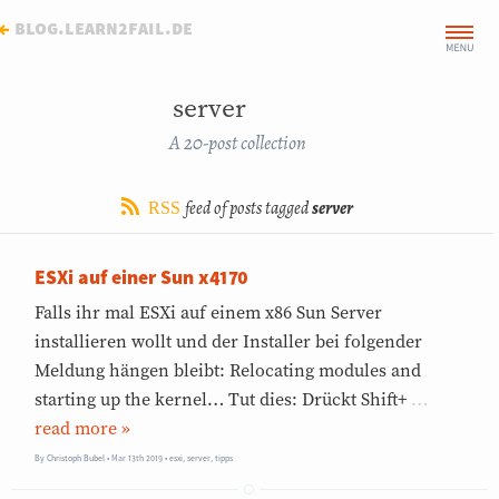
←
blog.learn2fail.de
server
A 20-post collection
feed of posts tagged
server
RSS
ESXi auf einer Sun x4170
Falls ihr mal ESXi auf einem x86 Sun Server
installieren wollt und der Installer bei folgender
Meldung hängen bleibt: Relocating modules and
starting up the kernel… Tut dies: Drückt Shift+
…
»
By
Christoph Bubel
Mar 13th 2019
•
esxi
,
server
,
tipps