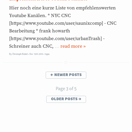
Hier noch eine kurze Liste von empfehlenswerten
Youtube Kanälen. * NYC CNC
[https://www.youtube.com/user/saunixcomp] - CNC
Bearbeitung * frank howarth
[https://www.youtube.com/user/urbanTrash] -
Schreiner auch CNC,
…
»
By
Christoph Bubel
Dec 15th 2016
•
tipps
←
newer posts
Page 3 of 5
older posts
→