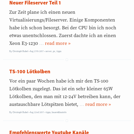
Neuer Fileserver Teil 1
Zur Zeit plane ich einen neuen
Virtualisierungs/Fileserver. Einige Komponenten
habe ich schon besorgt. Bei der CPU bin ich noch
etwas unentschlossen. Zuerst dachte ich an einen
Xeon E3-1230
…
»
By
Christoph Bubel
Aug 27th 2017
•
server
,
pc
,
tipps
TS-100 Lötkolben
Vor ein paar Wochen habe ich mir den TS-100
Lötkolben zugelegt. Das ist ein sehr kleiner 65W
Lötkolben, den man mit 12-24V betreiben kann, der
austauschbare Lötspitzen bietet,
…
»
By
Christoph Bubel
Aug 22nd 2017
•
tipps
,
bauen&basteln
Empfehlenswerte Youtube Kanäle