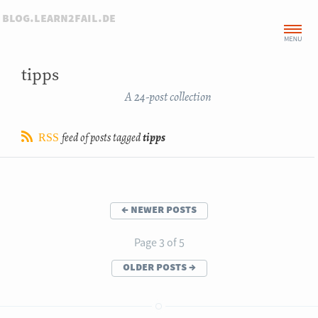
←
blog.learn2fail.de
tipps
A 24-post collection
feed of posts tagged
tipps
RSS
←
newer posts
Page 3 of 5
older posts
→